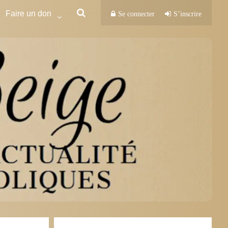
Faire un don
Se connecter
S’inscrire