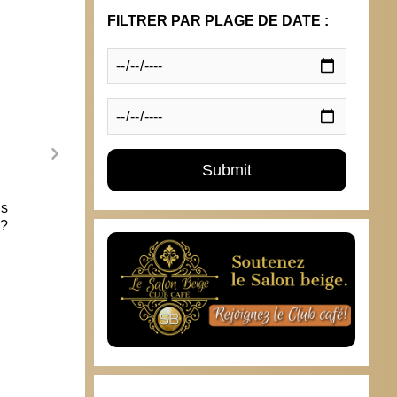
FILTRER PAR PLAGE DE DATE :
ns
Etre chrétien en Tunisie
 ?
18 décembre 2016
Islam 