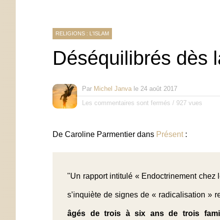
RELIGIONS : L'ISLAM
Déséquilibrés dès l
Par
Michel Janva
le
24 août 2017
Les commentaires sont fermés
/
927 vues
De Caroline Parmentier dans
Présent
:
"Un rapport intitulé « Endoctrinement chez 
s’inquiète de signes de « radicalisation » 
âgés de trois à six ans de trois fami