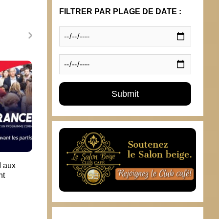
FILTRER PAR PLAGE DE DATE :
Daniel Cohn-Bendit : “L’UMPS existe
de fait. Pourquoi ne pas l’assumer ?”
11 décembre 2015
M aux
Déput
nt
2 ma