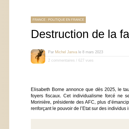
FRANCE : POLITIQUE EN FRANCE
Destruction de la fa
Par
Michel Janva
le
8 mars 2023
2 commentaires
/
627 vues
Elisabeth Borne annonce que dès 2025, le taux
foyers fiscaux. Cet individualisme forcé ne s
Morinière, présidente des AFC, plus d’émancipa
renforçant le pouvoir de l’Etat sur des individus i