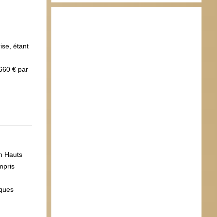
ise, étant
660 € par
n Hauts
mpris
lques