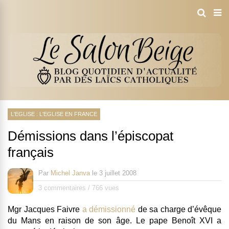
L'EGLISE : L'EGLISE EN FRANCE
Démissions dans l’épiscopat
français
Par
Michel Janva
le
3 juillet 2008
3 commentaires
/
766 vues
Mgr Jacques Faivre
a démissionné
de sa charge
d’évêque
du Mans
en raison de son âge. Le pape Benoît XVI a