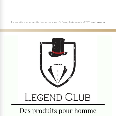
La recette d'une famille heureuse avec St Joseph #neuvaine2023
sur
Hozana