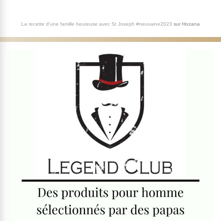
La recette d'une famille heureuse avec St Joseph #neuvaine2023
sur
Hozana