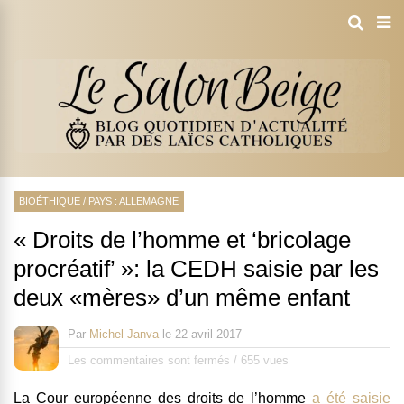
BIOÉTHIQUE
/
PAYS : ALLEMAGNE
« Droits de l’homme et ‘bricolage
procréatif’ »: la CEDH saisie par les
deux «mères» d’un même enfant
Par
Michel Janva
le
22 avril 2017
Les commentaires sont fermés
/
655 vues
La Cour européenne des droits de l’homme
a été saisie