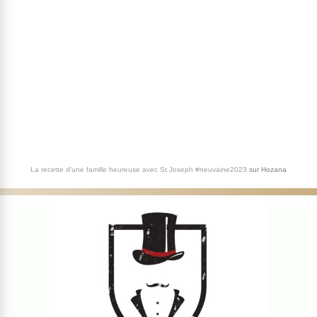
La recette d'une famille heureuse avec St Joseph #neuvaine2023
sur
Hozana