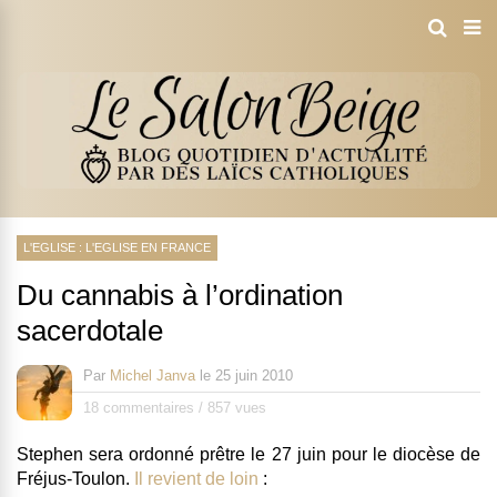
L'EGLISE : L'EGLISE EN FRANCE
Du cannabis à l’ordination
sacerdotale
Par
Michel Janva
le
25 juin 2010
18 commentaires
/
857 vues
Stephen sera ordonné prêtre le 27 juin pour le diocèse de
Fréjus-Toulon.
Il revient de loin
: