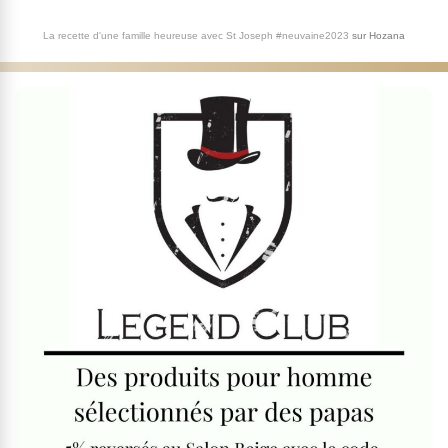
La recette d'une famille heureuse avec St Joseph #neuvaine2023
sur
Hozana