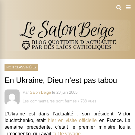
NON CLASSIFIÉ(E)
En Ukraine, Dieu n’est pas tabou
Par
Salon Beige
le
23 juin 2005
Les commentaires sont fermés
/
788 vues
L’Ukraine est dans l’actualité : son président, Victor
Iouchtchenko, était
hier en visite officielle
en France. La
semaine précédente, c’était le premier ministre Ioulia
Timochenko, qui avait
fait le voyage
.