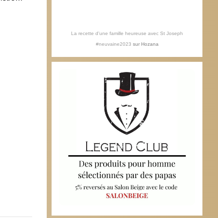
manoeuvre
comm
11 mai 2016
8 ju
La recette d'une famille heureuse avec St Joseph
#neuvaine2023
sur
Hozana