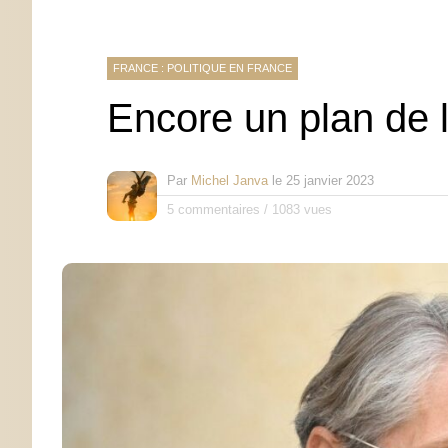
FRANCE : POLITIQUE EN FRANCE
Encore un plan de l
Par
Michel Janva
le
25 janvier 2023
5 commentaires
/
1083 vues