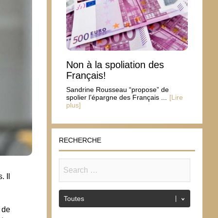
Non à la spoliation des
Français!
Sandrine Rousseau “propose” de
spolier l’épargne des Français ...
[Lire
plus]
RECHERCHE
. Il
n de