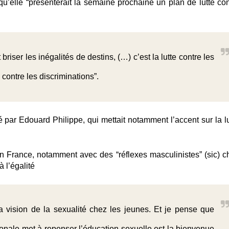
u’elle “présenterait la semaine prochaine un plan de lutte con
riser les inégalités de destins, (…) c’est la lutte contre les
e contre les discriminations”.
é par Edouard Philippe, qui mettait notamment l’accent sur la lu
n France, notamment avec des “réflexes masculinistes” (sic) c
 l’égalité
a vision de la sexualité chez les jeunes. Et je pense que
tionale met à repenser l’éducation sexuelle est la bienvenue