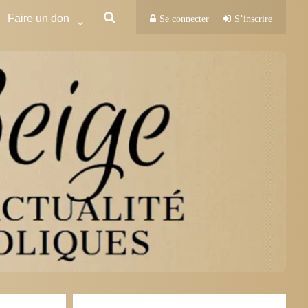
Faire un don
Se connecter
S’inscrire