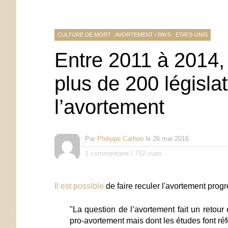
CULTURE DE MORT : AVORTEMENT
/
PAYS : ETATS-UNIS
Entre 2011 à 2014, 
plus de 200 législa
l’avortement
Par
Philippe Carhon
le
26 mai 2016
1 commentaire
/
752 vues
Il est possible
de faire reculer l'avortement prog
"
La question de l’avortement fait un retour
pro-avortement mais dont les études font ré