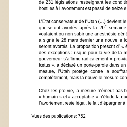
de 231 législations restreignant les condi
hostiles à l’avortement est passé de treize 
L’État conservateur de l’Utah (…) devient le
e
qui seront avortés après la 20
sem
aine
voulaient ou non subir une anesthésie géné
a signé le 28 mars dernier une nouvelle lo
seront avortés. La proposition prescrit d’ «
des exceptions : risque pour la vie de la m
gouverneur s’affirme radicalement « pro-vi
fœtus », a déclaré un porte-parole dans 
mesure, l’Utah protège contre la souffran
complètement, mais la nouvelle mesure const
Chez les pro-vie, la mesure n’émeut pas 
« humain » et « acceptable » n’élude la quest
l’avortement reste légal, le fait d’épargner à 
Vues des publications:
752