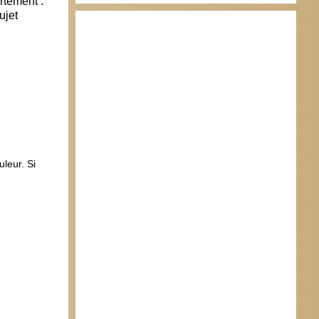
rtement :
ujet
leur. Si