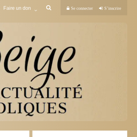
Faire un don
Se connecter
S’inscrire