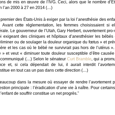
tions de mis en œuvre de l’IVG. Ceci, alors que le nombre d’Ét
en l’an 2000 à 27 en 2014
(…)
 premier des États-Unis à exiger par la loi l’anesthésie des enf
. Avant cette réglementation, les femmes choisissaient si el
rale. Le gouverneur de l’Utah, Gary Herbert, ouvertement pro-v
i exigeant des cliniques et hôpitaux d’anesthésier les bébés 
 éliminer ou de soulager la douleur organique du fœtus » et prév
ère et les cas où le bébé ne survivrait pas hors de l’utérus ».
e » et veut « diminuer toute douleur susceptible d’être causée
un communiqué (…)
Selon le sénateur
Curt Bramble
, qui a promu
ce et, si cela dépendait de lui, il aurait interdit l’avortem
itue en tout cas un pas dans cette direction
(…)
beaucoup dans la mesure où essayer de rendre l’avortement p
ion principale : l’éradication d’une vie à naître. Pour certains
l’enfant de souffrir constitue un net progrès."