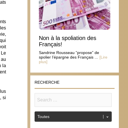
ats
ants
les
ie,
Non à la spoliation des
qui
Français!
oit
Sandrine Rousseau “propose” de
 Le
spolier l’épargne des Français ...
[Lire
 au
plus]
 la
ent
RECHERCHE
lus
, si