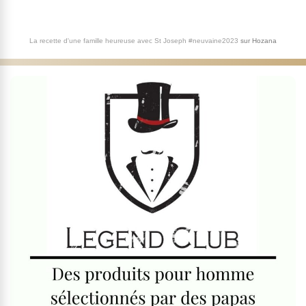
La recette d'une famille heureuse avec St Joseph #neuvaine2023
sur
Hozana