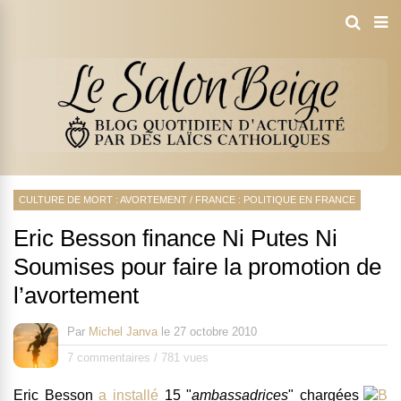
CULTURE DE MORT : AVORTEMENT
/
FRANCE : POLITIQUE EN FRANCE
Eric Besson finance Ni Putes Ni
Soumises pour faire la promotion de
l’avortement
Par
Michel Janva
le
27 octobre 2010
7 commentaires
/
781 vues
Eric Besson
a installé
15 "
ambassadrices
"
chargées