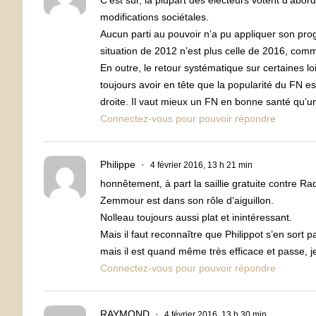
C’est sûr, la plupart des électeurs votent d’a
modifications sociétales.
Aucun parti au pouvoir n’a pu appliquer son pr
situation de 2012 n’est plus celle de 2016, comm
En outre, le retour systématique sur certaines lois
toujours avoir en tête que la popularité du FN e
droite. Il vaut mieux un FN en bonne santé qu’
Connectez-vous pour pouvoir répondre
Philippe
4 février 2016, 13 h 21 min
honnêtement, à part la saillie gratuite contre Rad
Zemmour est dans son rôle d’aiguillon.
Nolleau toujours aussi plat et inintéressant.
Mais il faut reconnaître que Philippot s’en sort
mais il est quand même très efficace et passe,
Connectez-vous pour pouvoir répondre
RAYMOND
4 février 2016, 13 h 30 min