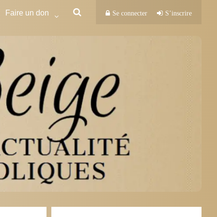
Faire un don
Se connecter
S’inscrire