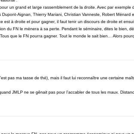
National :
 pour un grand et large rassemblement de la droite. Avec par exemple 
as Dupont-Aignan, Thierry Mariani, Christian Vanneste, Robert Ménard e
est à droite et pour gagner, il faut tenir un discours de droite et ensui
on du FN le mènera à sa perte. Pendant le séminaire, dites le bien, d
r Tous que le FN pourra gagner. Tout le monde le sait bien… Alors pour
est pas ma tasse de thé), mais il faut lui reconnaître une certaine maîtr
e quand JMLP ne se gênait pas pour l’accabler de tous les maux. Distan