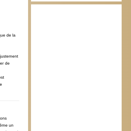
que de la
 justement
ner de
est
ue
bons
 même un