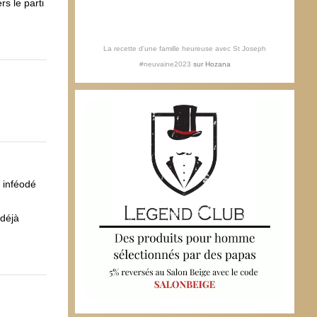
rs le parti
La recette d'une famille heureuse avec St Joseph
#neuvaine2023
sur
Hozana
e inféodé
 déjà