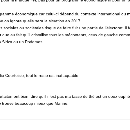
bord pour la marque FN, pas pour un programme économique ni pour un 
ogramme économique car celui-ci dépend du contexte international du 
e on ignore quelle sera la situation en 2017.
 sociales ou sociétales risque de faire fuir une partie de l’électorat. Il f
st due au fait qu’il cristallise tous les mécontents, ceux de gauche co
un Siriza ou un Podemos.
io Courtoisie, tout le reste est inattaquable.
 parfaitement bien. dire qu’il n’est pas ma tasse de thé est un doux eup
 je trouve beaucoup mieux que Marine.