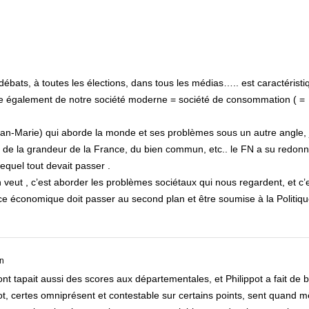
ts, à toutes les élections, dans tous les médias….. est caractéristi
que également de notre société moderne = société de consommation ( =
an-Marie) qui aborde la monde et ses problèmes sous un autre angle,
rle de la grandeur de la France, du bien commun, etc.. le FN a su redon
equel tout devait passer .
 veut , c’est aborder les problèmes sociétaux qui nous regardent, et c’
nce économique doit passer au second plan et être soumise à la Politiq
in
t tapait aussi des scores aux départementales, et Philippot a fait de 
pot, certes omniprésent et contestable sur certains points, sent quand