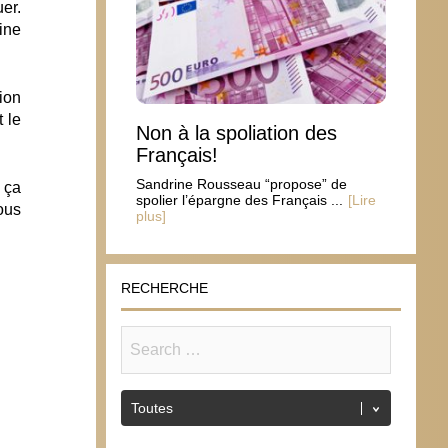
er.
ine
ion
 le
Non à la spoliation des
Français!
Sandrine Rousseau “propose” de
 ça
spolier l’épargne des Français ...
[Lire
ous
plus]
RECHERCHE