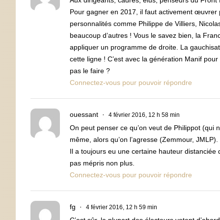
Aux dirigeants, cadres, élus, penseurs du Front 
Pour gagner en 2017, il faut activement œuvrer
personnalités comme Philippe de Villiers, Nicol
beaucoup d’autres ! Vous le savez bien, la France 
appliquer un programme de droite. La gauchisati
cette ligne ! C’est avec la génération Manif pou
pas le faire ?
Connectez-vous pour pouvoir répondre
ouessant
4 février 2016, 12 h 58 min
On peut penser ce qu’on veut de Philippot (qui n’
même, alors qu’on l’agresse (Zemmour, JMLP).
Il a toujours eu une certaine hauteur distancié
pas mépris non plus.
Connectez-vous pour pouvoir répondre
fg
4 février 2016, 12 h 59 min