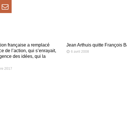
ion française a remplacé
Jean Arthuis quitte François 
nce de l’action, qui s’enrayait,
6 avril 2008
ligence des idées, qui la
re 2017