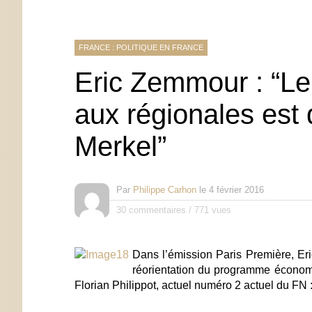
FRANCE : POLITIQUE EN FRANCE
Eric Zemmour : “Le
aux régionales es
Merkel”
Par
Philippe Carhon
le
4 février 2016
30 commentaires
/
771 vues
Dans l’émission Paris Première,
Er
réorientation du programme écono
Florian Philippot
, actuel numéro 2 actuel du FN 