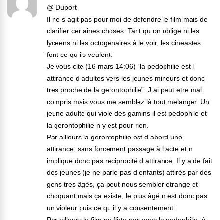
@ Duport
Il ne s agit pas pour moi de defendre le film mais de
clarifier certaines choses. Tant qu on oblige ni les
lyceens ni les octogenaires à le voir, les cineastes
font ce qu ils veulent.
Je vous cite (16 mars 14:06) “la pedophilie est l
attirance d adultes vers les jeunes mineurs et donc
tres proche de la gerontophilie”. J ai peut etre mal
compris mais vous me semblez là tout melanger. Un
jeune adulte qui viole des gamins il est pedophile et
la gerontophilie n y est pour rien.
Par ailleurs la gerontophilie est d abord une
attirance, sans forcement passage à l acte et n
implique donc pas reciprocité d attirance. Il y a de fait
des jeunes (je ne parle pas d enfants) attirés par des
gens tres âgés, ça peut nous sembler etrange et
choquant mais ça existe, le plus âgé n est donc pas
un violeur puis ce qu il y a consentement.
Par ailleurs le film ne flirte pas avec la pedophilie, à