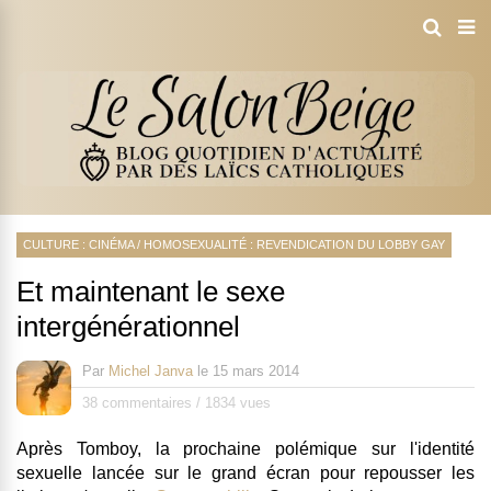
CULTURE : CINÉMA
/
HOMOSEXUALITÉ : REVENDICATION DU LOBBY GAY
Et maintenant le sexe
intergénérationnel
Par
Michel Janva
le
15 mars 2014
38 commentaires
/
1834 vues
Après Tomboy, la prochaine polémique sur l'identité
sexuelle lancée sur le grand écran pour repousser les