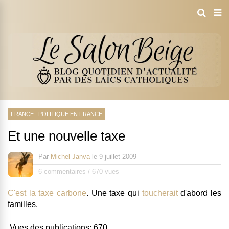
FRANCE : POLITIQUE EN FRANCE
Et une nouvelle taxe
Par
Michel Janva
le
9 juillet 2009
6 commentaires
/
670 vues
C'est la taxe carbone
. Une taxe qui
toucherait
d'abord les
familles.
Vues des publications:
670