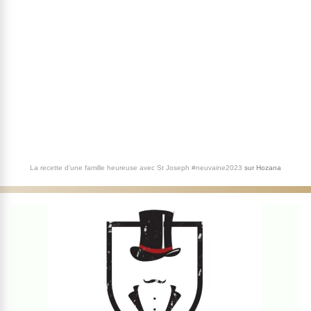
La recette d'une famille heureuse avec St Joseph #neuvaine2023
sur
Hozana