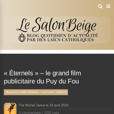
« Éternels » – le grand film
publicitaire du Puy du Fou
VALEURS CHRÉTIENNES : CULTURE
/
VIDÉOS
Par
Michel Janva
le
24 avril 2019
0 commentaire
/
1280 vues