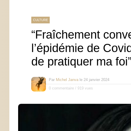
CULTURE
“Fraîchement conve
l’épidémie de Covid,
de pratiquer ma foi
Par
Michel Janva
le
24 janvier 2024
0 commentaire
/
919 vues