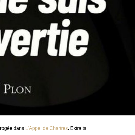
errogée dans
L’Appel de Chartres
. Extraits :