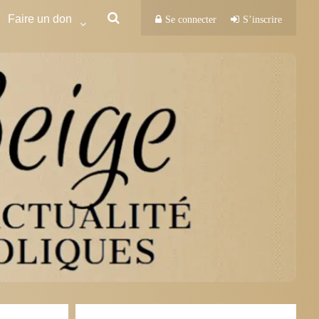
Faire un don
Se connecter
S’inscrire