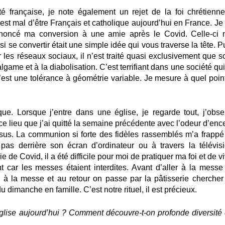
té française, je note également un rejet de la foi chrétienne
’est mal d’être Français et catholique aujourd’hui en France. Je 
nnoncé ma conversion à une amie après le Covid. Celle-ci 
se convertir était une simple idée qui vous traverse la tête. Pu
r les réseaux sociaux, il n’est traité quasi exclusivement que s
lgame et à la diabolisation. C’est terrifiant dans une société qu
 C’est une tolérance à géométrie variable. Je mesure à quel poin
que. Lorsque j’entre dans une église, je regarde tout, j’obse
ce lieu que j’ai quitté la semaine précédente avec l’odeur d’enc
Jésus. La communion si forte des fidèles rassemblés m’a frappé
pas derrière son écran d’ordinateur ou à travers la télévisi
de Covid, il a été difficile pour moi de pratiquer ma foi et de v
 car les messes étaient interdites. Avant d’aller à la messe
te à la messe et au retour on passe par la pâtisserie chercher
u dimanche en famille. C’est notre rituel, il est précieux.
glise aujourd’hui ? Comment découvre-t-on profonde diversité 