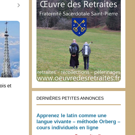
La famille chrétienne, ce premier
séminaire
8 mai 2023
ois et
La cr
30 s
DERNIÈRES PETITES ANNONCES
Apprenez le latin comme une
langue vivante – méthode Orberg –
cours individuels en ligne