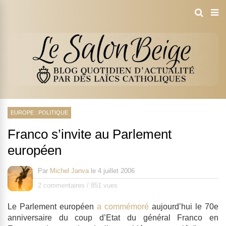
EUROPE : POLITIQUE
Franco s’invite au Parlement
européen
Par
Michel Janva
le
4 juillet 2006
2 commentaires
/
851 vues
Le Parlement européen
a commémoré
aujourd’hui le 70e
anniversaire du coup d’Etat du général Franco en