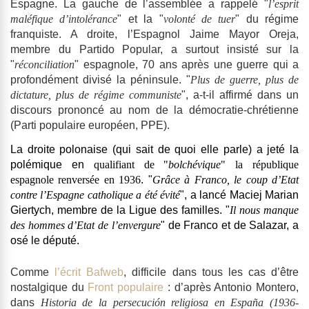
Espagne. La gauche de l’assemblée a rappelé "
l’esprit
maléfique d’intolérance
" et la "
volonté de tuer
" du régime
franquiste. A droite, l’Espagnol Jaime Mayor Oreja,
membre du Partido Popular, a surtout insisté sur la
"
réconciliation
" espagnole, 70 ans après une guerre qui a
profondément divisé la péninsule. "
Plus de guerre, plus de
dictature, plus de régime communiste
", a-t-il affirmé dans un
discours prononcé au nom de la démocratie-chrétienne
(Parti populaire européen, PPE).
La droite polonaise (qui sait de quoi elle parle) a jeté la
polémique en
qualifiant de "
bolchévique
" la république
espagnole renversée en 1936
. "
Grâce à Franco, le coup d’Etat
contre l’Espagne catholique a été évité
", a lancé Maciej Marian
Giertych, membre de la Ligue des familles. "
Il nous manque
des hommes d’Etat de l’envergure
" de Franco et de Salazar, a
osé le député.
Comme
l’écrit Bafweb
, difficile dans tous les cas d’être
nostalgique du
Front populaire
: d’après Antonio Montero,
dans
Historia de la persecución religiosa en España (1936-