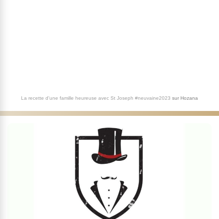
La recette d'une famille heureuse avec St Joseph #neuvaine2023
sur
Hozana