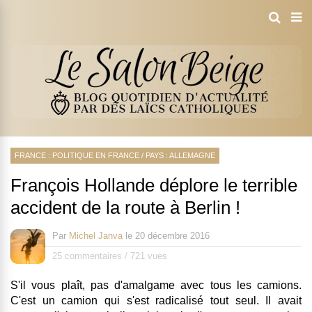
FRANCE : POLITIQUE EN FRANCE
/
PAYS : ALLEMAGNE
François Hollande déplore le terrible
accident de la route à Berlin !
Par
Michel Janva
le
20 décembre 2016
25 commentaires
/
721 vues
S'il vous plaît, pas d'amalgame avec tous les camions.
C'est un camion qui s'est radicalisé tout seul. Il avait