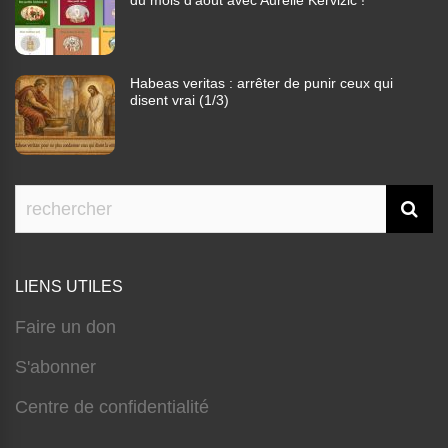
du mois d’août avec Aurélie Kervizic !
Habeas veritas : arrêter de punir ceux qui
disent vrai (1/3)
LIENS UTILES
Faire un don
S'abonner
Centre de confidentialité