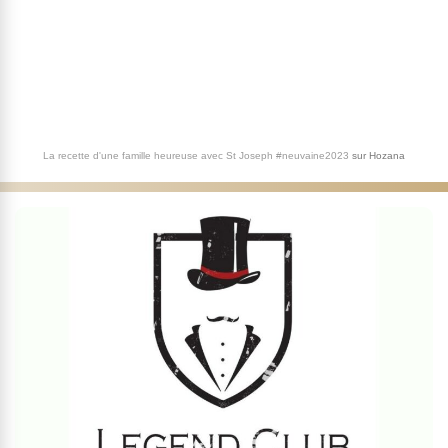
La recette d'une famille heureuse avec St Joseph #neuvaine2023
sur
Hozana