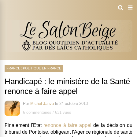
FRANCE : POLITIQUE EN FRANCE
Handicapé : le ministère de la Santé
renonce à faire appel
Par
Michel Janva
le
24 octobre 2013
6 commentaires
/
631 vues
Finalement l'Etat
renonce à faire appel
de la décision du
tribunal de Pontoise, obligeant l'Agence régionale de santé