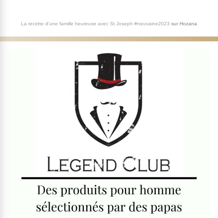
La recette d'une famille heureuse avec St Joseph #neuvaine2023
sur
Hozana