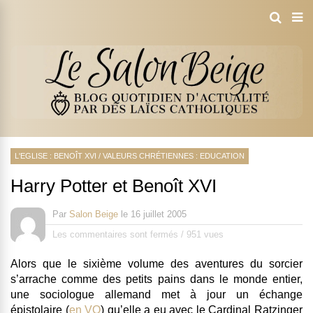
L'EGLISE : BENOÎT XVI
/
VALEURS CHRÉTIENNES : EDUCATION
Harry Potter et Benoît XVI
Par
Salon Beige
le
16 juillet 2005
Les commentaires sont fermés
/
951 vues
Alors que le sixième volume des aventures du sorcier
s’arrache comme des petits pains dans le monde entier,
une sociologue allemand met à jour un échange
épistolaire (
en VO
) qu’elle a eu avec le Cardinal Ratzinger