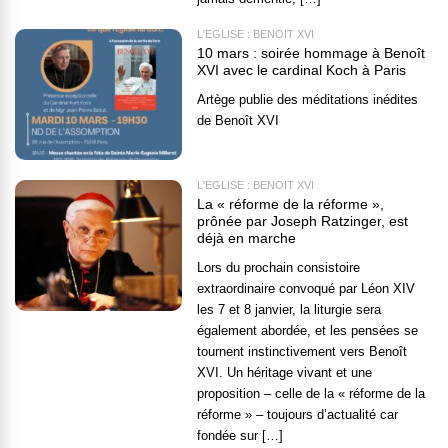
L'EGLISE : BENOÎT XVI
10 mars : soirée hommage à Benoît
XVI avec le cardinal Koch à Paris
Artège publie des méditations inédites
de Benoît XVI
L'EGLISE : BENOÎT XVI
La « réforme de la réforme »,
prônée par Joseph Ratzinger, est
déjà en marche
Lors du prochain consistoire
extraordinaire convoqué par Léon XIV
les 7 et 8 janvier, la liturgie sera
également abordée, et les pensées se
tournent instinctivement vers Benoît
XVI. Un héritage vivant et une
proposition – celle de la « réforme de la
réforme » – toujours d’actualité car
fondée sur […]