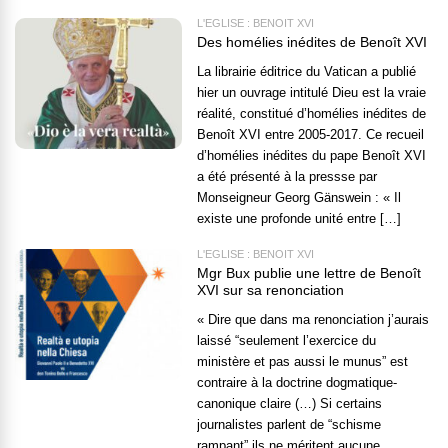
L'EGLISE : BENOÎT XVI
Des homélies inédites de Benoît XVI
La librairie éditrice du Vatican a publié
hier un ouvrage intitulé Dieu est la vraie
réalité, constitué d’homélies inédites de
Benoît XVI entre 2005-2017. Ce recueil
d’homélies inédites du pape Benoît XVI
a été présenté à la pressse par
Monseigneur Georg Gänswein : « Il
existe une profonde unité entre […]
L'EGLISE : BENOÎT XVI
Mgr Bux publie une lettre de Benoît
XVI sur sa renonciation
« Dire que dans ma renonciation j’aurais
laissé “seulement l’exercice du
ministère et pas aussi le munus” est
contraire à la doctrine dogmatique-
canonique claire (…) Si certains
journalistes parlent de “schisme
rampant” ils ne méritent aucune