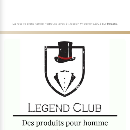
La recette d'une famille heureuse avec St Joseph #neuvaine2023
sur
Hozana