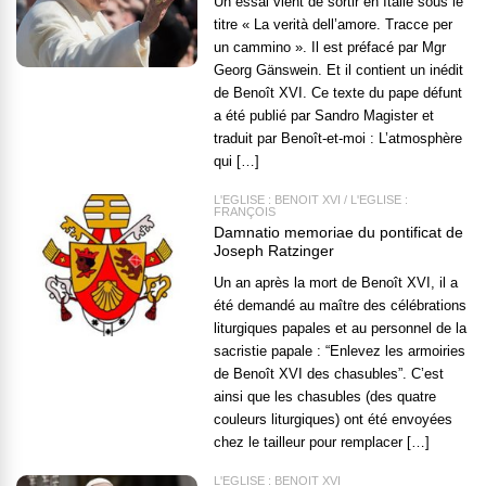
Un essai vient de sortir en Italie sous le
titre « La verità dell’amore. Tracce per
un cammino ». Il est préfacé par Mgr
Georg Gänswein. Et il contient un inédit
de Benoît XVI. Ce texte du pape défunt
a été publié par Sandro Magister et
traduit par Benoît-et-moi : L’atmosphère
qui […]
L'EGLISE : BENOÎT XVI
/
L'EGLISE :
FRANÇOIS
Damnatio memoriae du pontificat de
Joseph Ratzinger
Un an après la mort de Benoît XVI, il a
été demandé au maître des célébrations
liturgiques papales et au personnel de la
sacristie papale : “Enlevez les armoiries
de Benoît XVI des chasubles”. C’est
ainsi que les chasubles (des quatre
couleurs liturgiques) ont été envoyées
chez le tailleur pour remplacer […]
L'EGLISE : BENOÎT XVI