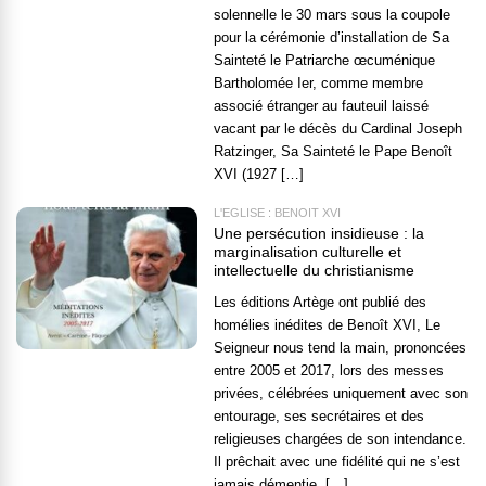
solennelle le 30 mars sous la coupole
pour la cérémonie d’installation de Sa
Sainteté le Patriarche œcuménique
Bartholomée Ier, comme membre
associé étranger au fauteuil laissé
vacant par le décès du Cardinal Joseph
Ratzinger, Sa Sainteté le Pape Benoît
XVI (1927 […]
L'EGLISE : BENOÎT XVI
Une persécution insidieuse : la
marginalisation culturelle et
intellectuelle du christianisme
Les éditions Artège ont publié des
homélies inédites de Benoît XVI, Le
Seigneur nous tend la main, prononcées
entre 2005 et 2017, lors des messes
privées, célébrées uniquement avec son
entourage, ses secrétaires et des
religieuses chargées de son intendance.
Il prêchait avec une fidélité qui ne s’est
jamais démentie, […]