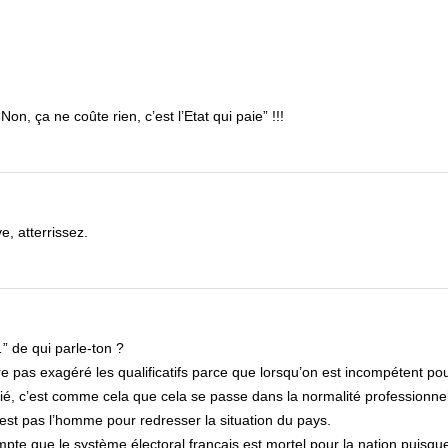
Non, ça ne coûte rien, c’est l’Etat qui paie” !!!
, atterrissez.
” de qui parle-ton ?
être pas exagéré les qualificatifs parce que lorsqu’on est incompétent po
é, c’est comme cela que cela se passe dans la normalité professionnel
est pas l’homme pour redresser la situation du pays.
mpte que le système électoral français est mortel pour la nation puisqu