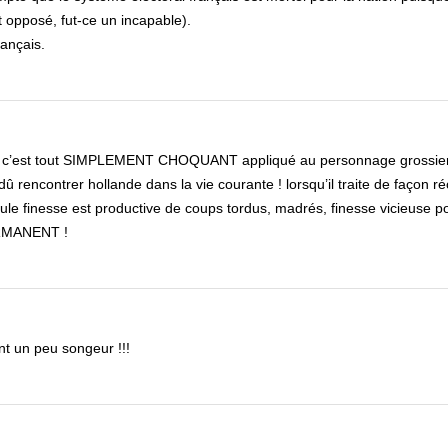
at opposé, fut-ce un incapable).
rançais.
IN ?” c’est tout SIMPLEMENT CHOQUANT appliqué au personnage grossier
û rencontrer hollande dans la vie courante ! lorsqu’il traite de façon r
ule finesse est productive de coups tordus, madrés, finesse vicieuse po
ERMANENT !
nt un peu songeur !!!