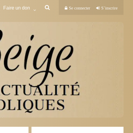
Faire un don
Se connecter
S’inscrire