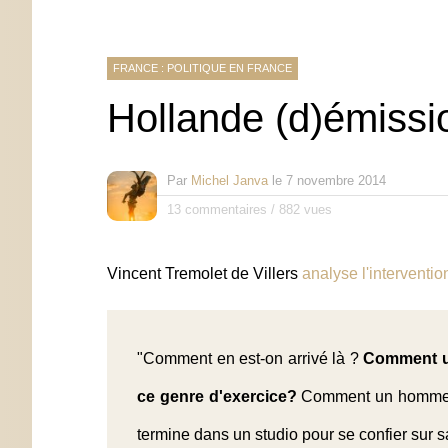
FRANCE : POLITIQUE EN FRANCE
Hollande (d)émissi
Par
Michel Janva
le
7 novembre 2014
13 commentaires
/
882 vues
Vincent Tremolet de Villers
analyse l'interventio
"Comment en est-on arrivé là ?
Comment une
ce genre d'exercice?
Comment un homme do
termine dans un studio pour se confier sur