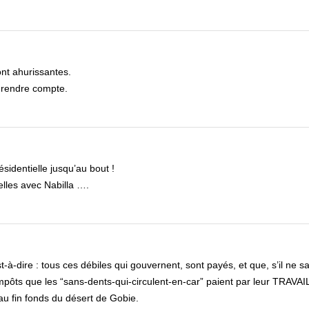
ont ahurissantes.
n rendre compte.
ésidentielle jusqu’au bout !
elles avec Nabilla ….
t-à-dire : tous ces débiles qui gouvernent, sont payés, et que, s’il ne s
mpôts que les “sans-dents-qui-circulent-en-car” paient par leur TRAVAIL,
u fin fonds du désert de Gobie.