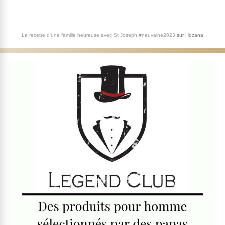
La recette d'une famille heureuse avec St Joseph #neuvaine2023
sur
Hozana