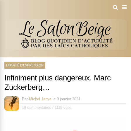
LIBERTÉ D'EXPRESSION
Infiniment plus dangereux, Marc
Zuckerberg…
Par
Michel Janva
le
9 janvier 2021
19 commentaires
/
1119 vues