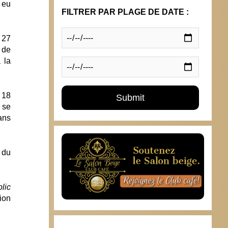
 eu
FILTRER PAR PLAGE DE DATE :
 27
 de
 la
 18
 se
ans
 du
lic
ion