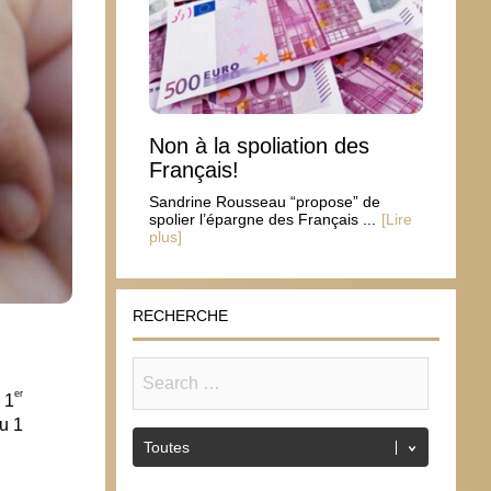
Non à la spoliation des
Français!
Sandrine Rousseau “propose” de
spolier l’épargne des Français ...
[Lire
plus]
RECHERCHE
er
 1
u 1