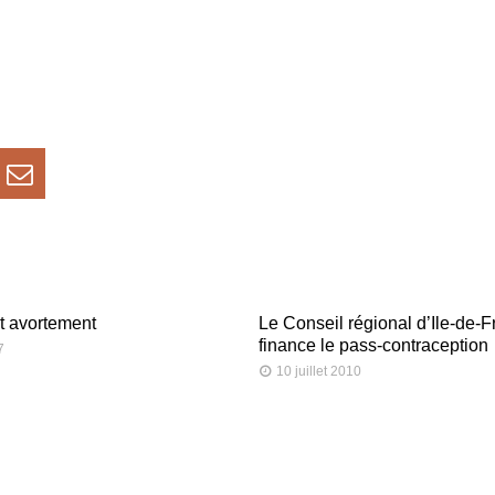
t avortement
Le Conseil régional d’Ile-de-
finance le pass-contraception
7
10 juillet 2010