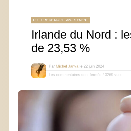
CULTURE DE MORT : AVORTEMENT
Irlande du Nord : 
de 23,53 %
Par
Michel Janva
le
22 juin 2024
Les commentaires sont fermés
/
3269 vues