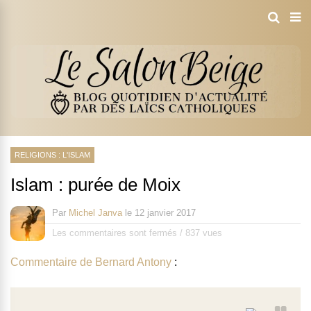
RELIGIONS : L'ISLAM
Islam : purée de Moix
Par
Michel Janva
le
12 janvier 2017
Les commentaires sont fermés
/
837 vues
Commentaire de Bernard Antony
: