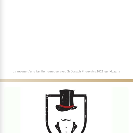
La recette d'une famille heureuse avec St Joseph #neuvaine2023
sur
Hozana