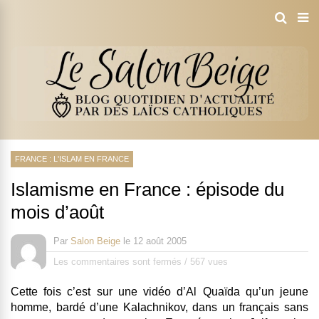
FRANCE : L'ISLAM EN FRANCE
Islamisme en France : épisode du
mois d’août
Par
Salon Beige
le
12 août 2005
Les commentaires sont fermés
/
567 vues
Cette fois c’est sur une vidéo d’Al Quaïda qu’un jeune
homme, bardé d’une Kalachnikov, dans un français sans