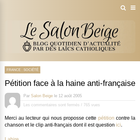
FRANCE : SOCIÉTÉ
Pétition face à la haine anti-française
Par
Salon Beige
le
12 août 2005
Les commentaires sont fermés
/
765 vues
Merci au lecteur qui nous proposse cette
pétition
contre la
chanson et le clip anti-français dont il est question
ici
.
Lahire