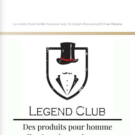
La recette d'une famille heureuse avec St Joseph #neuvaine2023
sur
Hozana