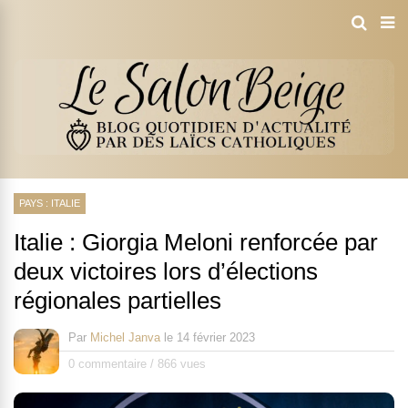
PAYS : ITALIE
Italie : Giorgia Meloni renforcée par
deux victoires lors d’élections
régionales partielles
Par
Michel Janva
le
14 février 2023
0 commentaire
/
866 vues