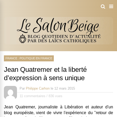
FRANCE : POLITIQUE EN FRANCE
Jean Quatremer et la liberté
d’expression à sens unique
Par
Philippe Carhon
le
12 mars 2015
11 commentaires
/
836 vues
Jean Quatremer
, journaliste à Libération et auteur d'un
blog européiste, vient de vivre l'expérience du "retour de