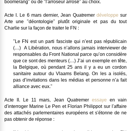
boomerang" ou de "l'arroseur arrosé" au choix.
Acte I
. Le 6 mars dernier, Jean Quatremer
développe
sur
Arte une "déontologie" plutôt originale et
pas du tout
Charlie
sur la façon de traiter le FN :
"Le FN est un parti fasciste qui n’est pas républicain
(…)
A Libération, nous n’allons jamais interviewer de
responsables du Front National parce qu’on considère
que ce sont des menteurs
(…) J’ai un exemple en tête,
la Belgique, où pendant 25 ans il y a eu un cordon
sanitaire autour du Vlaams Belang.
On les a isolés,
pas d’invitations dans les médias et personne n’a fait
alliance avec eux
."
Acte II
. Le 11 mars, Jean Quatremer
essaye
en vain
d'interroger Marine Le Pen et Florian Philippot sur l'affaire
des attachés parlementaires européens et s'étonne de ne
pas obtenir de réponse :