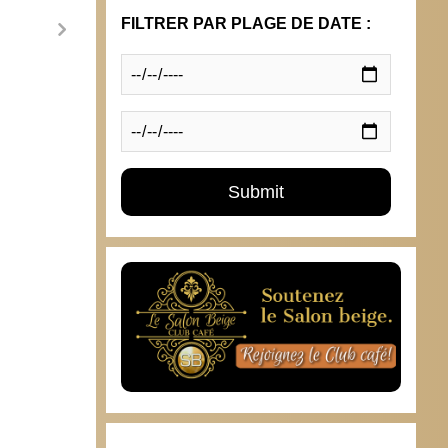
FILTRER PAR PLAGE DE DATE :
Irlande : ce serait NON !
Une n
13 juin 2008
30 a