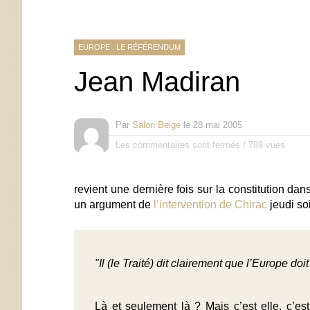
EUROPE : LE RÉFÉRENDUM
Jean Madiran
Par
Salon Beige
le
28 mai 2005
Les commentaires sont fermés
/
789 vues
revient une dernière fois sur la constitution da
un argument de
l’intervention de Chirac
jeudi soi
"Il (le Traité) dit clairement que l’Europe doit
Là et seulement là ? Mais c’est elle, c’est