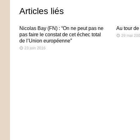
Articles liés
Nicolas Bay (FN) : “On ne peut pas ne
Au tour de
pas faire le constat de cet échec total
29 mai 20
de l’Union européenne”
23 juin 2016