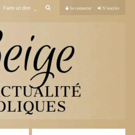
Faire un don
Se connecter
S’inscrire