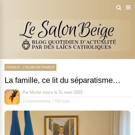
FRANCE : L'ISLAM EN FRANCE
La famille, ce lit du séparatisme…
Par
Michel Janva
le
31 mars 2023
3 commentaires
/
760 vues