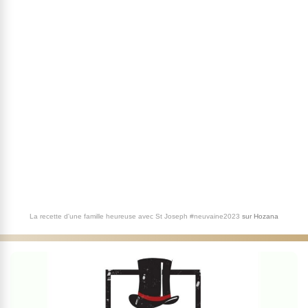
La recette d'une famille heureuse avec St Joseph #neuvaine2023
sur
Hozana