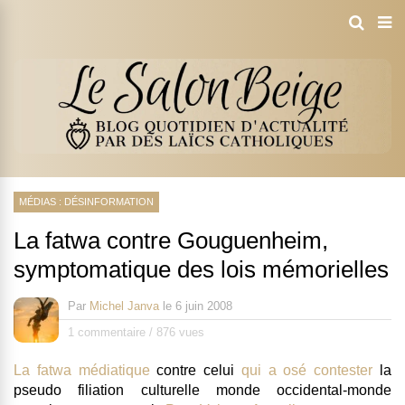
MÉDIAS : DÉSINFORMATION
La fatwa contre Gouguenheim,
symptomatique des lois mémorielles
Par
Michel Janva
le
6 juin 2008
1 commentaire
/
876 vues
La fatwa médiatique
contre celui
qui a osé contester
la
pseudo filiation culturelle monde occidental-monde