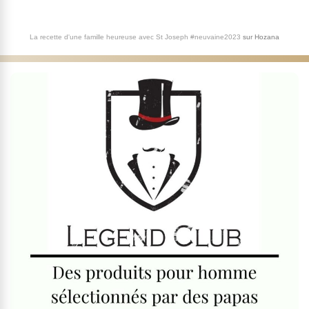
La recette d'une famille heureuse avec St Joseph #neuvaine2023
sur
Hozana