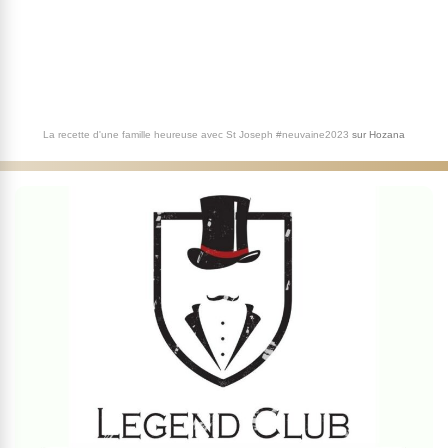
La recette d'une famille heureuse avec St Joseph #neuvaine2023
sur
Hozana