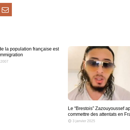
e la population française est
’immigration
 2007
Le “Brestois” Zazouyoussef ap
commettre des attentats en F
3 janvier 2025