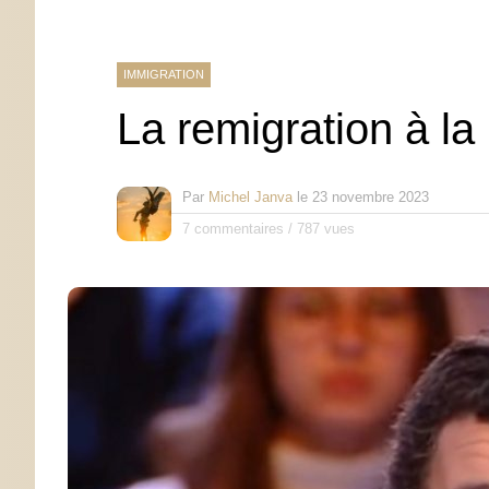
IMMIGRATION
La remigration à la 
Par
Michel Janva
le
23 novembre 2023
7 commentaires
/
787 vues