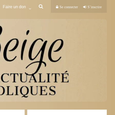
Faire un don
Se connecter
S’inscrire