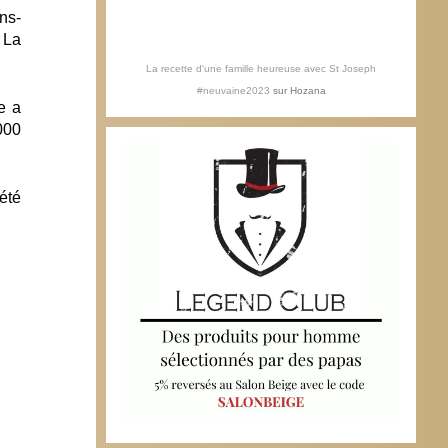
ns-
.
La
La recette d'une famille heureuse avec St Joseph
#neuvaine2023
sur
Hozana
e a
000
été