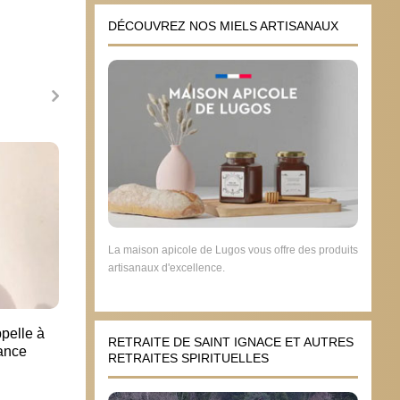
DÉCOUVREZ NOS MIELS ARTISANAUX
Le chiffre du jour
Quelq
scola
5 septembre 2012
20 s
La maison apicole de Lugos vous offre des produits
artisanaux d'excellence.
pelle à
RETRAITE DE SAINT IGNACE ET AUTRES
rance
RETRAITES SPIRITUELLES