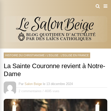
HISTOIRE DU CHRISTIANISME
/
L'EGLISE : L'EGLISE EN FRANCE
La Sainte Couronne revient à Notre-
Dame
Par
Salon Beige
le
13 décembre 2024
2 commentaires
/
4695 vues