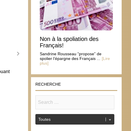
Non à la spoliation des
Français!
Sandrine Rousseau “propose” de
spolier l’épargne des Français ...
[Lire
plus]
ouant
La fête de saint Nicolas à Saint-Nicolas
Des c
Bellê
8 décembre 2014
RECHERCHE
24 d