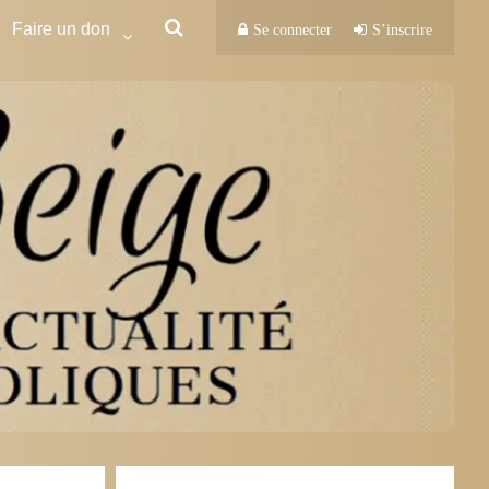
Faire un don
Se connecter
S’inscrire