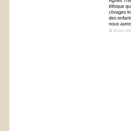
Agnès Thil
éthique qu
clivages tr
des enfant
nous auron
28 juin 20