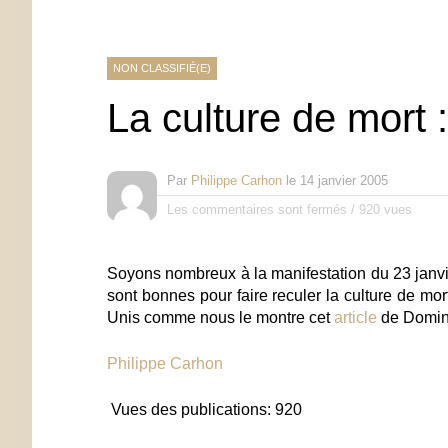
NON CLASSIFIÉ(E)
La culture de mort 
Par
Philippe Carhon
le
14 janvier 2005
Les commentaires sont fermés
/
920 vues
Soyons nombreux à la manifestation du 23 janv
sont bonnes pour faire reculer la culture de mor
Unis comme nous le montre cet
article
de Domini
Philippe Carhon
Vues des publications:
920