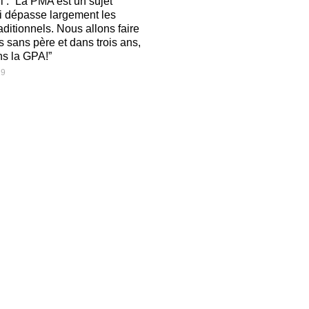
l : “La PMA est un sujet
i dépasse largement les
aditionnels. Nous allons faire
s sans père et dans trois ans,
s la GPA!”
19