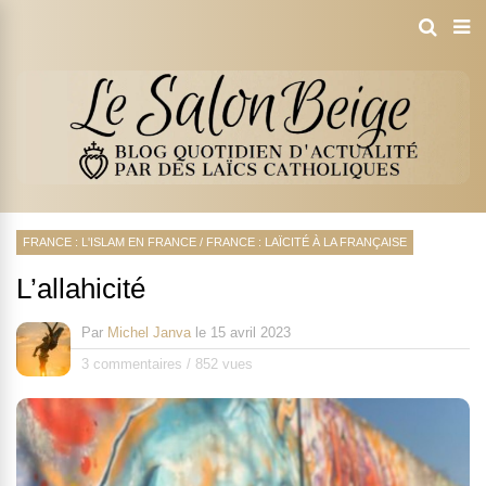
FRANCE : L'ISLAM EN FRANCE
/
FRANCE : LAÏCITÉ À LA FRANÇAISE
L’allahicité
Par
Michel Janva
le
15 avril 2023
3 commentaires
/
852 vues