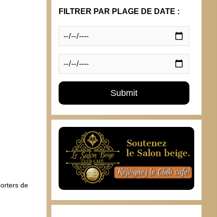
FILTRER PAR PLAGE DE DATE :
Il a o
homme
été d
16 j
porters de