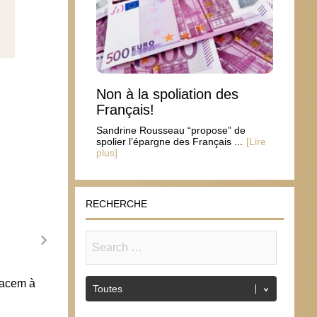
Non à la spoliation des
Français!
Sandrine Rousseau “propose” de
spolier l’épargne des Français ...
[Lire
plus]
RECHERCHE
kacem à
Ils croient que cela va s’arrêter
15 avril 2013