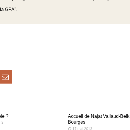
 la GPA".
ie ?
Accueil de Najat Vallaud-Bel
Bourges
13
17 mai 2013