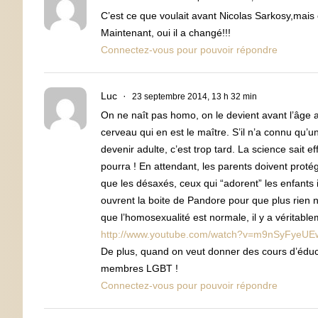
C’est ce que voulait avant Nicolas Sarkosy,mais c
Maintenant, oui il a changé!!!
Connectez-vous pour pouvoir répondre
Luc
23 septembre 2014, 13 h 32 min
On ne naît pas homo, on le devient avant l’âge a
cerveau qui en est le maître. S’il n’a connu qu
devenir adulte, c’est trop tard. La science sait 
pourra ! En attendant, les parents doivent protég
que les désaxés, ceux qui “adorent” les enfants i
ouvrent la boite de Pandore pour que plus rien n
que l’homosexualité est normale, il y a véritable
http://www.youtube.com/watch?v=m9nSyFyeUE
De plus, quand on veut donner des cours d’éduc
membres LGBT !
Connectez-vous pour pouvoir répondre