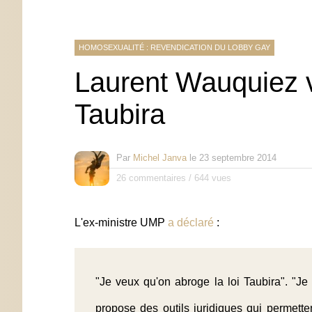
HOMOSEXUALITÉ : REVENDICATION DU LOBBY GAY
Laurent Wauquiez ve
Taubira
Par
Michel Janva
le
23 septembre 2014
26 commentaires
/
644 vues
L'ex-ministre UMP
a déclaré
:
"Je veux qu'on abroge la loi Taubira". "
propose des outils juridiques qui permett