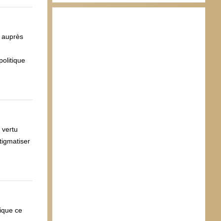
r auprès
politique
 vertu
tigmatiser
tique ce