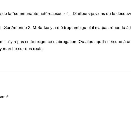
e de la “communauté hétérosexuelle” .. D’ailleurs je viens de le découv
i T. Sur Antenne 2, M Sarkosy a été trop ambigu et il n’a pas répondu à 
il n’ y a pas cette exigence d’abrogation. Ou alors, qu’il se risque à u
sy marche sur des œufs.
isme!