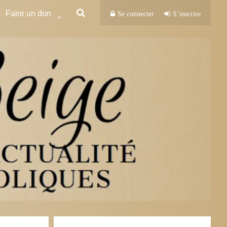
Faire un don
Se connecter
S’inscrire