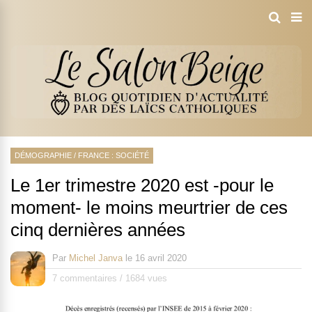
DÉMOGRAPHIE
/
FRANCE : SOCIÉTÉ
Le 1er trimestre 2020 est -pour le
moment- le moins meurtrier de ces
cinq dernières années
Par
Michel Janva
le
16 avril 2020
7 commentaires
/
1684 vues