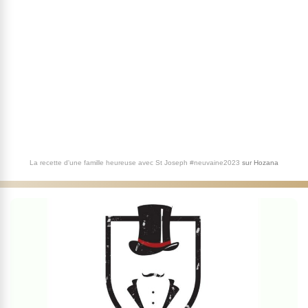
La recette d'une famille heureuse avec St Joseph #neuvaine2023
sur
Hozana