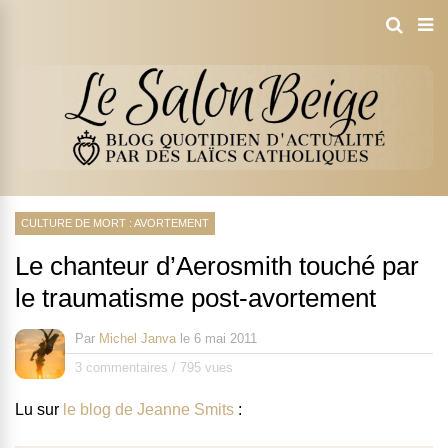
CULTURE DE MORT : AVORTEMENT
Le chanteur d’Aerosmith touché par
le traumatisme post-avortement
Par
Michel Janva
le
6 mai 2011
3 commentaires
/
795 vues
Lu sur
le blog de Jeanne Smits
: