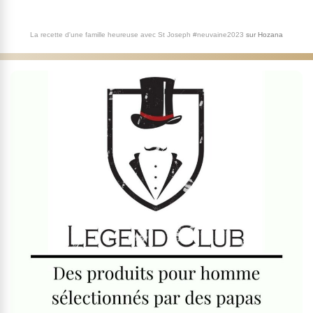
La recette d'une famille heureuse avec St Joseph #neuvaine2023
sur
Hozana