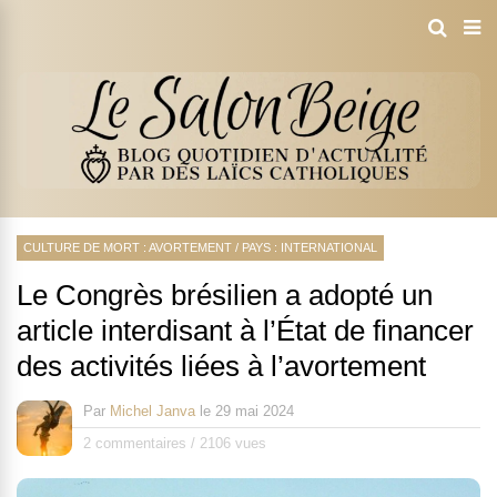
CULTURE DE MORT : AVORTEMENT
/
PAYS : INTERNATIONAL
Le Congrès brésilien a adopté un
article interdisant à l’État de financer
des activités liées à l’avortement
Par
Michel Janva
le
29 mai 2024
2 commentaires
/
2106 vues