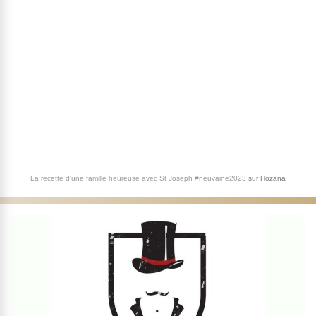
La recette d'une famille heureuse avec St Joseph #neuvaine2023
sur
Hozana