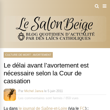
CULTURE DE MORT : AVORTEMENT
Le délai avant l’avortement est
nécessaire selon la Cour de
cassation
Par
Michel Janva
le
5 juin 2011
Les commentaires sont fermés
/
859 vues
Lu dans
le journal de Saône-et-Loire
(via le
FC
) :