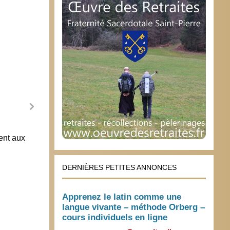
ent aux
Laïcité à l’américaine
Ingér
dans l
2 août 2006
média
DERNIÈRES PETITES ANNONCES
4 ma
Apprenez le latin comme une
langue vivante – méthode Orberg –
cours individuels en ligne