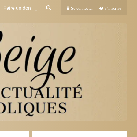
Faire un don
Se connecter
S’inscrire