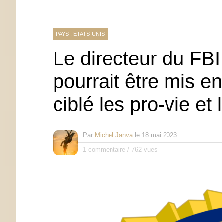
PAYS : ETATS-UNIS
Le directeur du FBI
pourrait être mis e
ciblé les pro-vie et
Par
Michel Janva
le
18 mai 2023
1 commentaire
/
762 vues