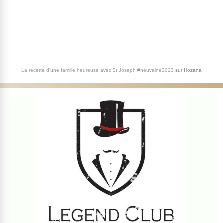
La recette d'une famille heureuse avec St Joseph #neuvaine2023
sur
Hozana