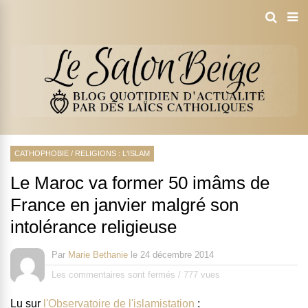
CATHOPHOBIE
/
RELIGIONS : L'ISLAM
Le Maroc va former 50 imâms de
France en janvier malgré son
intolérance religieuse
Par
Marie Bethanie
le
24 décembre 2014
Les commentaires sont fermés
/
777 vues
Lu sur
l'Observatoire de l'islamistation
: