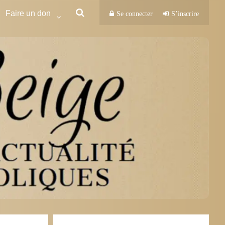
Faire un don
Se connecter
S’inscrire