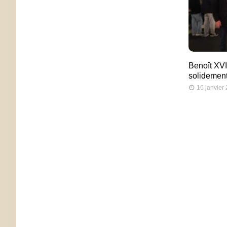
Benoît XVI
solidement 
16 janvier