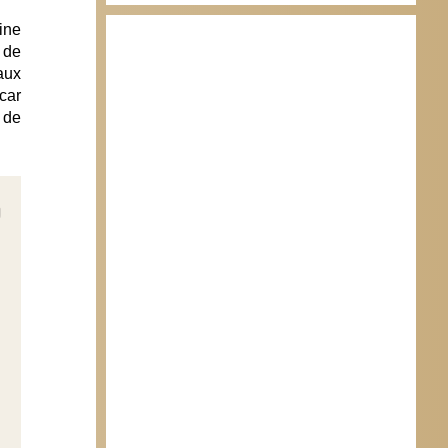
ine
 de
aux
 car
 de