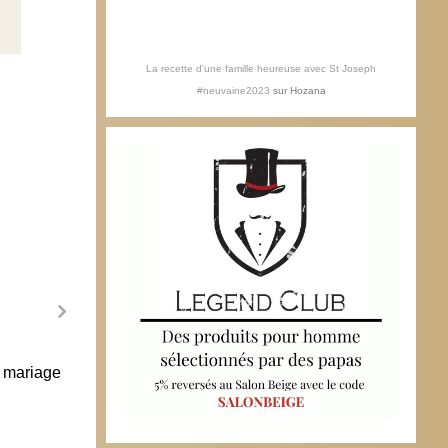
La recette d'une famille heureuse avec St Joseph
#neuvaine2023
sur
Hozana
u mariage
Le cardinal doyen réagit à la
renonciation du pape
11 février 2013