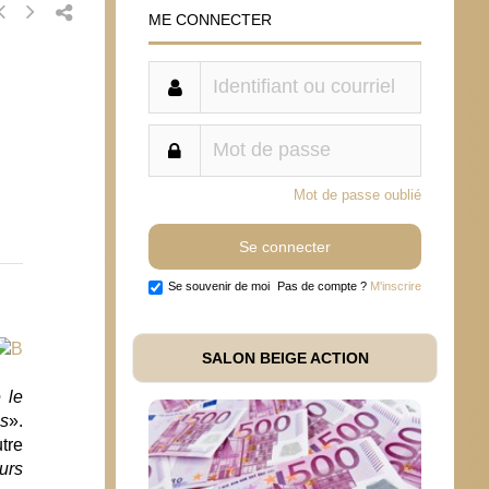
ME CONNECTER
Mot de passe oublié
Se souvenir de moi
Pas de compte ?
M'inscrire
SALON BEIGE ACTION
 le
és
».
utre
urs