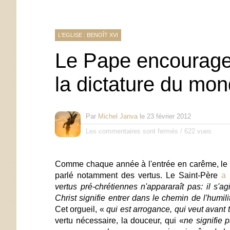
L'EGLISE : BENOÎT XVI
Le Pape encourage 
la dictature du mo
Par
Michel Janva
le
23 février 2012
Les commentaires sont fermés
/
622 vues
Comme chaque année à l'entrée en carême, le Sa
parlé notamment des vertus. Le Saint-Père
a 
vertus pré-chrétiennes n'appararaît pas: il s'agi
Christ signifie entrer dans le chemin de l'humili
Cet orgueil, «
qui est arrogance, qui veut avant 
vertu nécessaire,
la douceur, qui «
ne signifie 