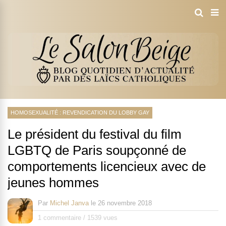
HOMOSEXUALITÉ : REVENDICATION DU LOBBY GAY
Le président du festival du film
LGBTQ de Paris soupçonné de
comportements licencieux avec de
jeunes hommes
Par
Michel Janva
le
26 novembre 2018
1 commentaire
/
1539 vues