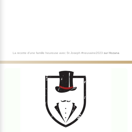
La recette d'une famille heureuse avec St Joseph #neuvaine2023
sur
Hozana