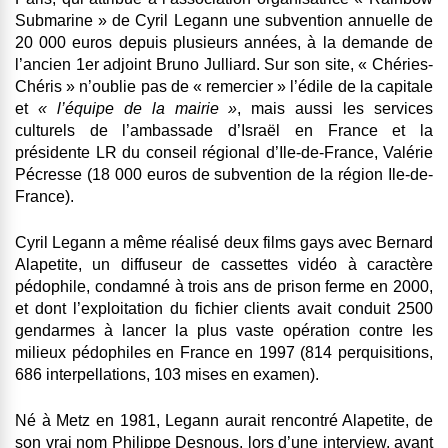
Submarine » de Cyril Legann une
subvention annuelle de
20 000 euros depuis plusieurs années
, à la demande de
l’ancien 1er adjoint Bruno Julliard. Sur son site, « Chéries-
Chéris » n’oublie pas de « remercier » l’édile de la capitale
et
« l’équipe de la mairie »
, mais aussi les services
culturels de l’ambassade d’Israël en France
et la
présidente LR du conseil régional d’Ile-de-France, Valérie
Pécresse
(18 000 euros de subvention de la région Ile-de-
France).
Cyril Legann a même réalisé deux films gays avec Bernard
Alapetite,
un diffuseur de cassettes vidéo à caractère
pédophile, condamné à trois ans de prison ferme en 2000,
et dont l’exploitation du fichier clients avait conduit 2500
gendarmes à lancer la plus vaste opération contre les
milieux pédophiles en France
en 1997 (814 perquisitions,
686 interpellations, 103 mises en examen).
Né à Metz en 1981, Legann aurait rencontré Alapetite, de
son vrai nom Philippe Desnous, lors d’une interview, avant