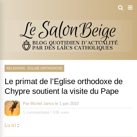
RELIGIONS : EGLISE ORTHODOXE
Le primat de l’Eglise orthodoxe de
Chypre soutient la visite du Pape
Par
Michel Janva
le
1 juin 2010
1 commentaire
/
636 vues
Lu ici
: