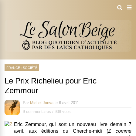
FRANCE : SOCIÉTÉ
Le Prix Richelieu pour Eric
Zemmour
Par
Michel Janva
le
6 avril 2011
9 commentaires
/
939 vues
Eric Zemmour, qui sort un nouveau livre demain 7
avril, aux éditions du Cherche-midi (
Z comme