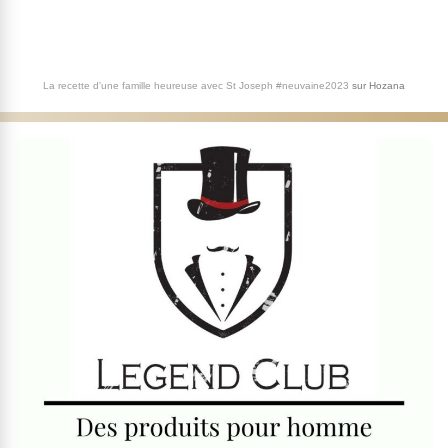
La recette d'une famille heureuse avec St Joseph #neuvaine2023
sur
Hozana