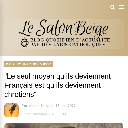
HISTOIRE DU CHRISTIANISME
“Le seul moyen qu’ils deviennent
Français est qu’ils deviennent
chrétiens”
Par
Michel Janva
le
16 mai 2022
6 commentaires
/
705 vues